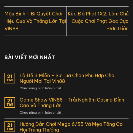
Mậu Binh – Bí Quyết Chơi
Kèo Đá Phạt 1X2: Làm Chủ
Hiệu Quả Và Thắng Lớn Tại
Cuộc Chơi Phạt Góc Cực
VIN88
Đơn Giản
BÀI VIẾT MỚI NHẤT
Lô Đề 3 Miền – Sự Lựa Chọn Phù Hợp Cho
21
Th5
Người Mới Tại Vin88
ở
Chức năng bình luận bị tắt
Lô
Đề
Game Show VIN88 – Trải Nghiệm Casino Đỉnh
21
3
Th5
Cao Và Thắng Lớn
Miền
ở
Chức năng bình luận bị tắt
–
Game
Sự
Show
Hướng Dẫn Chơi Mega 6/55 Và Mẹo Tăng Cơ
Lựa
21
VIN88
Chọn
Th5
Hội Trúng Thưởng
–