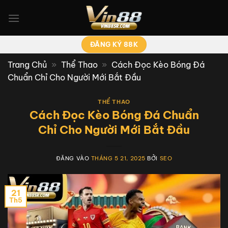
Bỏ
qua
nội
dung
ĐĂNG KÝ 88K
Trang Chủ
»
Thể Thao
»
Cách Đọc Kèo Bóng Đá
Chuẩn Chỉ Cho Người Mới Bắt Đầu
THỂ THAO
Cách Đọc Kèo Bóng Đá Chuẩn
Chỉ Cho Người Mới Bắt Đầu
ĐĂNG VÀO
THÁNG 5 21, 2025
BỞI
SEO
21
Th5