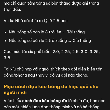
mà chỉ quan tâm tổng số bàn thắng được ghi trong
trận đấu.
Ví dụ: Nhà cái đưa ra tỷ lệ 2.5 bàn.
Nếu tổng số bàn là 3 trở lên → Tài thắng
Nếu tổng số bàn là 2 trở xuống → Xỉu thắng
Các mức tài xỉu phổ biến: 2.0, 2.25, 2.5, 3.0, 3.25,
3.5…
Tài xỉu phù hợp với người thích theo dõi diễn biến tấn
công/phòng ngự thay vì cổ vũ đội nào thắng.
Mẹo cách đọc kèo bóng đá hiệu quả cho
người mới
Việc hiểu
cách đọc kèo bóng đá
là chưa đủ, bạn còn
cần một chiến lược đọc thông minh và có hệ thống.