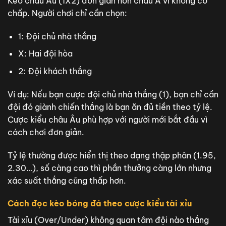
Kèo châu Âu (1X2) đơn giản hơn châu Á vì không có
chấp. Người chơi chỉ cần chọn:
1: Đội chủ nhà thắng
X: Hai đội hòa
2: Đội khách thắng
Ví dụ: Nếu bạn cược đội chủ nhà thắng (1), bạn chỉ cần
đội đó giành chiến thắng là bạn ăn đủ tiền theo tỷ lệ.
Cược kiểu châu Âu phù hợp với người mới bắt đầu vì
cách chơi đơn giản.
Tỷ lệ thường được hiển thị theo dạng thập phân (1.95,
2.30…), số càng cao thì phần thưởng càng lớn nhưng
xác suất thắng cũng thấp hơn.
Cách đọc kèo bóng đá theo cược kiểu tài xỉu
Tài xỉu (Over/Under) không quan tâm đội nào thắng