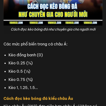
Cách đọc kèo bóng đá như chuyên gia cho người mới
Các mức phổ biến trong cá châu Á:
Kèo đồng banh (0)
Kèo 0.25 (¼)
Kèo 0.5 (½)
Kèo 0.75 (¾)
Kèo 1, 1.25, 1.5…
Cách đọc kèo bóng đá kiểu châu Âu