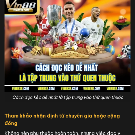
Cách đọc kèo dễ nhất là tập trung vào thứ quen thuộc
Tham khảo nhận định từ chuyên gia hoặc cộng
đồng
Không nên phụ thuộc hoàn toàn, nhưng việc đọc ý