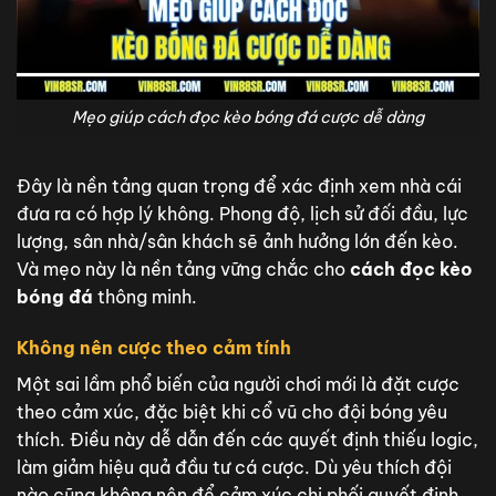
Mẹo giúp cách đọc kèo bóng đá cược dễ dàng
Đây là nền tảng quan trọng để xác định xem nhà cái
đưa ra có hợp lý không. Phong độ, lịch sử đối đầu, lực
lượng, sân nhà/sân khách sẽ ảnh hưởng lớn đến kèo.
Và mẹo này là nền tảng vững chắc cho
cách đọc kèo
bóng đá
thông minh.
Không nên cược theo cảm tính
Một sai lầm phổ biến của người chơi mới là đặt cược
theo cảm xúc, đặc biệt khi cổ vũ cho đội bóng yêu
thích. Điều này dễ dẫn đến các quyết định thiếu logic,
làm giảm hiệu quả đầu tư cá cược. Dù yêu thích đội
nào cũng không nên để cảm xúc chi phối quyết định