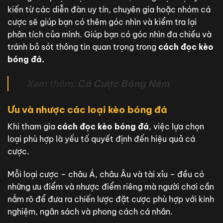
kiến từ các diễn đàn uy tín, chuyên gia hoặc nhóm cá
cược sẽ giúp bạn có thêm góc nhìn và kiểm tra lại
phân tích của mình. Giúp bạn có góc nhìn đa chiều và
tránh bỏ sót thông tin quan trọng trong
cách đọc kèo
bóng đá.
Xem thêm:
Cá Cược Bóng Ném
Ưu và nhược các loại kèo bóng đá
Khi tham gia
cách đọc kèo bóng đá
, việc lựa chọn
loại phù hợp là yếu tố quyết định đến hiệu quả cá
cược.
Mỗi loại cược – châu Á, châu Âu và tài xỉu – đều có
những ưu điểm và nhược điểm riêng mà người chơi cần
nắm rõ để đưa ra chiến lược đặt cược phù hợp với kinh
nghiệm, ngân sách và phong cách cá nhân.