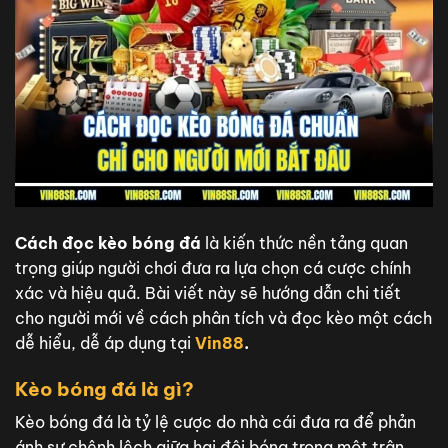
Cách đọc kèo bóng đá
là kiến thức nền tảng quan
trọng giúp người chơi đưa ra lựa chọn cá cược chính
xác và hiệu quả. Bài viết này sẽ hướng dẫn chi tiết
cho người mới về cách phân tích và đọc kèo một cách
dễ hiểu, dễ áp dụng tại
Vin88
.
Kèo bóng đá là gì?
Kèo bóng đá là tỷ lệ cược do nhà cái đưa ra để phản
ánh sự chênh lệch giữa hai đội bóng trong một trận