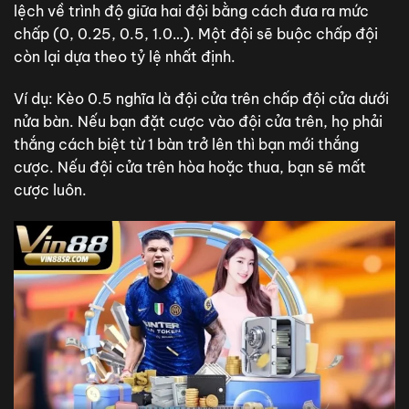
lệch về trình độ giữa hai đội bằng cách đưa ra mức
chấp (0, 0.25, 0.5, 1.0…). Một đội sẽ buộc chấp đội
còn lại dựa theo tỷ lệ nhất định.
Ví dụ: Kèo 0.5 nghĩa là đội cửa trên chấp đội cửa dưới
nửa bàn. Nếu bạn đặt cược vào đội cửa trên, họ phải
thắng cách biệt từ 1 bàn trở lên thì bạn mới thắng
cược. Nếu đội cửa trên hòa hoặc thua, bạn sẽ mất
cược luôn.