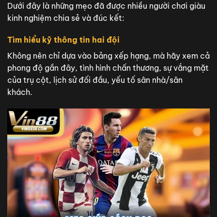
Dưới đây là những mẹo đã được nhiều người chơi giàu
kinh nghiệm chia sẻ và đúc kết:
Tìm hiểu kỹ thông tin hai đội
Không nên chỉ dựa vào bảng xếp hạng, mà hãy xem cả
phong độ gần đây, tình hình chấn thương, sự vắng mặt
của trụ cột, lịch sử đối đầu, yếu tố sân nhà/sân
khách.